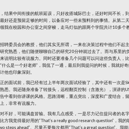
，结果中间衔接的航班延误，只好改搭城际巴士，还好时间不长，到了
最好还是预留足够的时间，以备应对一些未预料到的事情。从第二
领我在校园和办公室之间穿梭，走马灯似的跟两个学院共计10多个
招聘委员会的教授，他们其实无所谓，一来在决策过程中他们不起
研究熟悉，他们随便聊聊自己的研究20分钟就过去了。而与系里的
来说明比较有说服力。同时还要准备几个问题可以问这些负责人，
“什么是一个好老师”，我侃了一通，最后到我提问的时候，我就好
计他也印象深刻。
正的面试前，我已经有过上半年两次面试经验了，其中还有一次是Sk
熟悉。我还随身准备了转接头，远程翻页控制（含激光），演讲的U
告中看到你讲课的风格。思路清晰，重点突出，深度和广度结合，
上，非常有说服力。
对不好，可能满盘皆输。我有几点感受，一是尽力记住提问者的名
用的“That’s a really good research questi
sk questions two steps ahead”。尽量不要每次都用“That’s a gr