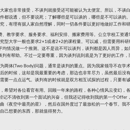
大家也非常接受，不谈判就接受还可能被认为太便宜。所以，不谈
件都说透，但不要说死；了解哪些是可以谈的，哪些是不可以谈的
究，有理有据人家自然理解，同时一切条件要以更好地做好工作和
动经费、教学要求、服务要求、福利安排、搬家费用等。公立学校工资
大学一般也要求2+1或者2+2的课程量。可以减，但需要用科研经费
的平均情况做一个推测。这不是说不可以谈判，谈判都是因人而异，如果是
对谈判有帮助。不过一定要尊重，因为谈判说到底是为了更好的工作，而
两体(Two Body)问题，通常是谈判的重点。因为我家领导不在
后的时候，这却是我最重要的考虑，那边也非常尽力，虽然最后没
需要一点点运气。谈判有的时候就是双方相互试探的过程，只要有
，希望对各位看官有用。回顾一年来的路程，各种心情风云变幻，
经记不清收到第一个面试的兴奋，但我还记得收到我的第一个Offe
曲《夜空中最亮的星》，然后在国外度过了最放松的一个春节。我
自己想要的东西，那就值得努力。