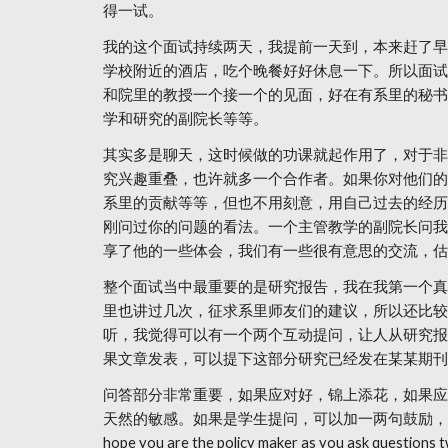
得一试。
我的这个面试持续两天，我提前一天到，本来赶了早
学校附近的酒店，吃个晚餐好好休息一下。所以面试
和院里的教授一个接一个的见面，好在有系里的秘书
学和研究的副院长等等。
其实多是聊天，这时候做的功课就起作用了，对于非
究兴趣重叠，也许就多一个合作者。如果你对他们的
系里的贡献等等，但也不用刻意，用自己过去的经历
刚问过你的问题的看法。一个主管教学的副院长问我
享了他的一些体会，我们有一些很有意思的交流，估
整个面试当中最重要的是研究报告，我在我第一个真
里也讲过几次，征求系里师友们的建议，所以还比较
听，我觉得可以有一个两个互动提问，让人从研究报
果文章发表，可以提下这部分研究已经发在某某期刊
问答部分非常重要，如果应对好，锦上添花，如果应
天然的敏感。如果是学生提问，可以加一两句鼓励，比方我觉得最好
hope you are the policy maker as you a