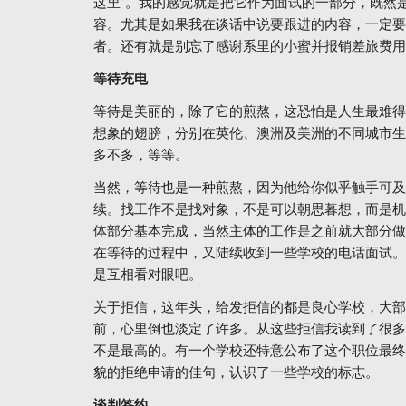
这里”。我的感觉就是把它作为面试的一部分，既然
容。尤其是如果我在谈话中说要跟进的内容，一定要
者。还有就是别忘了感谢系里的小蜜并报销差旅费用
等待充电
等待是美丽的，除了它的煎熬，这恐怕是人生最难得
想象的翅膀，分别在英伦、澳洲及美洲的不同城市生
多不多，等等。
当然，等待也是一种煎熬，因为他给你似乎触手可及
续。找工作不是找对象，不是可以朝思暮想，而是机
体部分基本完成，当然主体的工作是之前就大部分做
在等待的过程中，又陆续收到一些学校的电话面试。
是互相看对眼吧。
关于拒信，这年头，给发拒信的都是良心学校，大部
前，心里倒也淡定了许多。从这些拒信我读到了很多
不是最高的。有一个学校还特意公布了这个职位最终
貌的拒绝申请的佳句，认识了一些学校的标志。
谈判签约