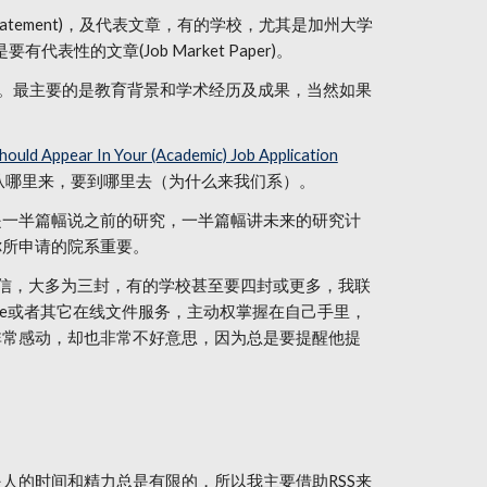
ing Statement)，及代表文章，有的学校，尤其是加州大学
表性的文章(Job Market Paper)。
等。最主要的是教育背景和学术经历及成果，当然如果
ould Appear In Your (Academic) Job Application
从哪里来，要到哪里去（为什么来我们系）。
是一半篇幅说之前的研究，一半篇幅讲未来的研究计
你所申请的院系重要。
荐信，大多为三封，有的学校甚至要四封或更多，我联
vitae或者其它在线文件服务，主动权掌握在自己手里，
非常感动，却也非常不好意思，因为总是要提醒他提
人的时间和精力总是有限的，所以我主要借助RSS来