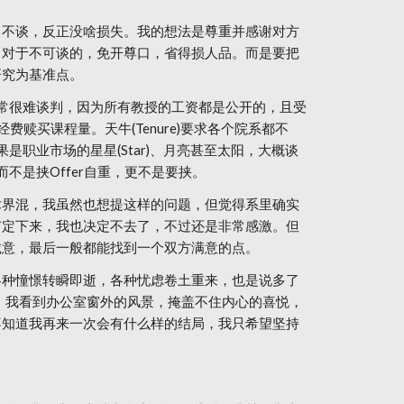
白不谈，反正没啥损失。我的想法是尊重并感谢对方
。对于不可谈的，免开尊口，省得损人品。而是要把
研究为基准点。
通常很难谈判，因为所有教授的工资都是公开的，且受
赎买课程量。天牛(Tenure)要求各个院系都不
职业市场的星星(Star)、月亮甚至太阳，大概谈
不是挟Offer自重，更不是要挟。
学术界混，我虽然也想提这样的问题，但觉得系里确实
有定下来，我也决定不去了，不过还是非常感激。但
诚意，最后一般都能找到一个双方满意的点。
各种憧憬转瞬即逝，各种忧虑卷土重来，也是说多了
r，我看到办公室窗外的风景，掩盖不住内心的喜悦，
不知道我再来一次会有什么样的结局，我只希望坚持