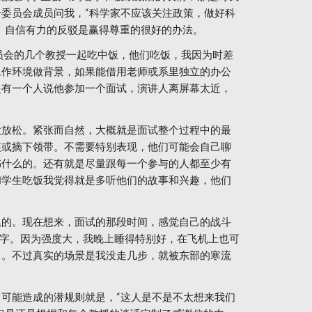
委员会成员问我，“科学家不应该关注政策，做好科
。自信有力的反驳是赢得尊重的很好的办法。
委员会的几个教授一起吃中饭，他们吃饭，我因为时差
工作环境做背景，如果能借用老师或系里独立的办公
提有一个人说他参加一个面试，演讲人离屏幕太近，
太放松。紧张而自然，大概就是面试整个过程中的最
装或摘下领带。不需要特别表现，他们可能会自己聊
书什么的。还有就是尽量跟每一个参与的人都至少有
和学生吃饭我觉得就是多听他们的故事和兴趣，他们
累的。现在想来，面试的那段时间，感觉自己的战斗
名字。因为强度大，我晚上睡得特别好，在飞机上也可
了。不过真实的场景是我没走几步，就被东部的寒流
可能造成的潜规则就是，“这人是不是不太想来我们