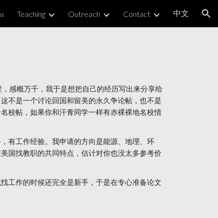
中文
ns
Teaching
Outreach
Contact
ion
职历程，感概万千，我于是想把自己的经历写出来分享给
。这不是一个讨论回国和留美的永久争论帖，也不是
个名校帖，如果你和汗青同学一样有赤裸裸地名校情
0+，有工作经验。我申请的方向是能源、地理、环
在美国找教职的共同特点，估计对你也没太多参考价
正式找工作的时候还完全是新手，于是在专心准备论文