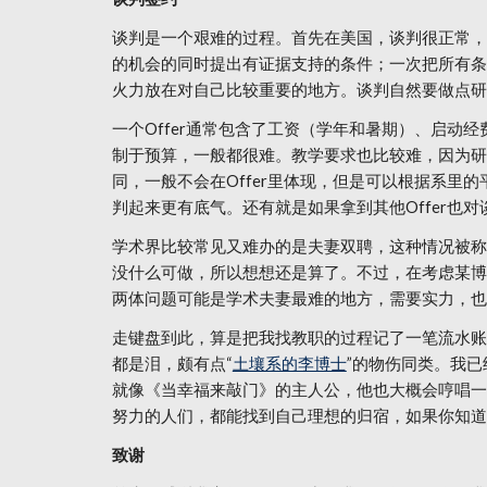
谈判是一个艰难的过程。首先在美国，谈判很正常，
的机会的同时提出有证据支持的条件；一次把所有条
火力放在对自己比较重要的地方。谈判自然要做点研
一个Offer通常包含了工资（学年和暑期）、启
制于预算，一般都很难。教学要求也比较难，因为研究型
同，一般不会在Offer里体现，但是可以根据系里
判起来更有底气。还有就是如果拿到其他Offer也
学术界比较常见又难办的是夫妻双聘，这种情况被称为
没什么可做，所以想想还是算了。不过，在考虑某博
两体问题可能是学术夫妻最难的地方，需要实力，也
走键盘到此，算是把我找教职的过程记了一笔流水账
都是泪，颇有点“
土壤系的李博士
”的物伤同类。我已
就像《当幸福来敲门》的主人公，他也大概会哼唱一
努力的人们，都能找到自己理想的归宿，如果你知道
致谢