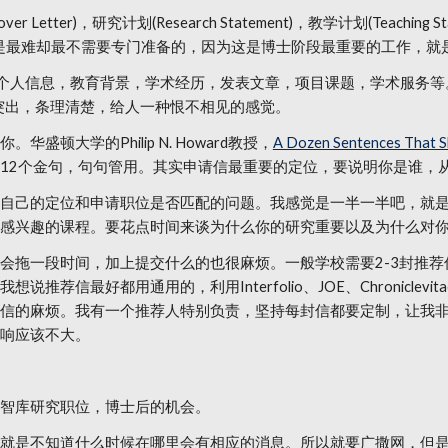
etter)，研究计划(Research Statement)，教学计划(Teach
。代表文章是最难却最不需要专门准备的，因为这是博士阶段最重要的工作，就是要有代
的个人信息，教育背景，学术经历，发表文章，项目课题，学术服务
突出，条理清楚，给人一种恨不相见的感觉。
顿大学的Philip N. Howard教授，
A Dozen Sentences That Sh
12个金句，句句管用。其实申请信最重要的定位，要说明你是谁，
自己的定位和申请职位是否匹配的问题。我感觉是一半一半吧，就
感兴趣的课程。要花点时间来谈为什么你的研究重要以及为什么对
会拖一段时间，加上提交什么的也很麻烦。一般学校需要2-3封推
荐信最好都用通用的，利用Interfolio、JOE、Chronicle
信的麻烦。我有一个推荐人特别负责，坚持每封信都要定制，让我
响应该不大。
智库研究职位，博士后的机会。
就是不知道什么时候在哪里会有相应的消息。所以就要广撒网，但是