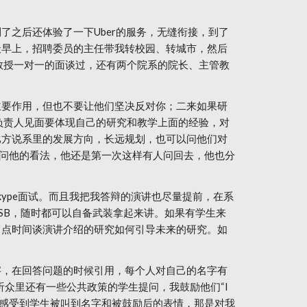
之后还体验了一下Uber的服务，无缝衔接，到了
天早上，招聘委员的主任带我转校园、转城市，然后
教授一对一的面谈过，还有两个院系的院长、主管教
主要作用，但也不要让他们坚决反对你；二来如果研
负责人见面要体现自己的研究和教学上面的经验，对
比方说系里的发展方向，长远规划，也可以问他们对
奇问他的看法，他还是第一次这样有人问回去，他也分
ype面试。而且我把我答辩的演讲也尽量提前，在系
SB，随时都可以自备武装拿起来讲。如果有学生来
留点时间谈演讲介绍的研究如何引导未来的研究。如
字，在回答问题的时候引用，每个人对自己的名字有
on”，我的听众里还有一些公共政策的学生提问，我鼓励他们“I
eat question”。我能感受到学生被叫到名字和被鼓励后的表情，那是对我