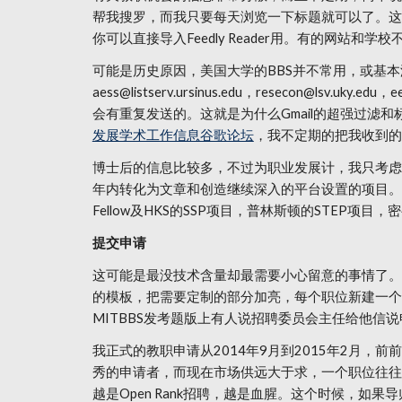
帮我搜罗，而我只要每天浏览一下标题就可以了。这
你可以直接导入Feedly Reader用。有的网
可能是历史原因，美国大学的BBS并不常用，或基本
aess@listserv.ursinus.edu，resecon@lsv.
会有重复发送的。这就是为什么Gmail的超强过
发展学术工作信息谷歌论坛
，我不定期的把我收到的
博士后的信息比较多，不过为职业发展计，我只考虑了
年内转化为文章和创造继续深入的平台设置的项目。这类
Fellow及HKS的SSP项目，普林斯顿的STEP项目，密歇根大
提交申请
这可能是最没技术含量却最需要小心留意的事情了。
的模板，把需要定制的部分加亮，每个职位新建一个
MITBBS发考题版上有人说招聘委员会主任给他
我正式的教职申请从2014年9月到2015年2月
秀的申请者，而现在市场供远大于求，一个职位往往2
越是Open Rank招聘，越是血腥。这个时候，