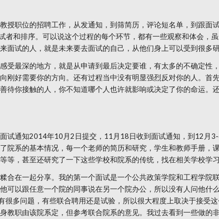
教授职位的招聘工作，从发通知，到筛简历，评论短名单，到跟面
讨论每个面试者和排序。可以说这个过程的每个环节，都有一些观察和体会
来面试的人，就是未来要去面试的自己，从他们身上可以受到很多
感受最深的地方，就是从申请到最后决定要谁，有太多的不确定性
向刚好需要你的方向。还有过程当中没有明显强烈反对你的人。首先要
善待你接触的人，你不知道哪个人也许就影响或决定了你的命运。
通知2014年10月2日提交，11月18日收到面试通知，到12月
了院系的基本情况，每一个老师的简历和研究，学生和教师手册，
等等，甚至还研究了一下这些学校和院系的传统，找在相关学校学
糅合在一起分享。我的第一个面试是一个公共政策学院和工程学院
他可以跟任意一个院的同事说在另一个院办公，所以没有人问他什
，有很多问题，有些联合聘用还是试验，所以很大程度上取决于接受
身教职由该院系定，但参考联合院系的意见。我过去看到一些做的