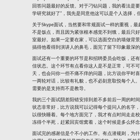
回答问题最好的反馈。对于刁钻问题，我的看法是要
学研究就好了”，我先是同意他这可以是个人选择，
关于Skype面试，当然要和常规面试一样的重视，
不是饭点，而且因为紧张根本感觉不到饿，最后只好
室最好。如果一定要在家，可以选面空白的墙做背景
搞得他看得到演讲人的鼻毛，面完了留下印象最深的
面试还有一个重要的环节是和招聘委员会吃饭，还有
佳状态。这个环节有点看你这人是不是正常，可不可
天，也会问你一些不痛不痒的问题，比方说你平时喜
一两轮对话，比较有礼貌，也不必刻意取悦每个人。
需要的是支持而不是教导。
我的三个面试阴差阳错安排到差不多前后一周的时间
状态非常好，比方说我可以记得每个提问人的名字，
以很快睡着。每个地方面完了，我才有点时间走走校
冻得个半死，赶紧回宾馆窝着，这个时候是多么怀念
面试完的感谢信是个不小的工作。有点潜规则，为什