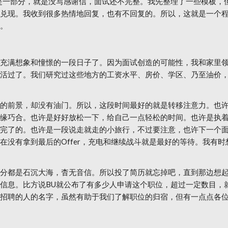
是一部分，就是没写感谢信，面试还不完整。我先整理了一些模板，
兑现。我收到很多热情地回复，也有不回复的。所以，这就是一个
。
充满想象和憧憬的一段日子了。因为面试创造的可能性，我和家里
活过了。我们研究过这些地方的工资水平、房价、学区、乃至油价
的前景，却没有油门。所以，这段时间最好的就是转移注意力。也
缘巧合。也许是好好放松一下，给自己一点轻松的时间。也许是执
完了的。也许是一段说走就走的小旅行，不过要注意，也许下一个
在没有拿到最后的Offer，充电和继续战斗就是最好的等待。我有
分都是石沉大海，杳无音信。所以投了简历就忘掉吧，直到那边想起你
信息。比方说BU就公布了有多少人申请这个职位，超过一定数目，就
招聘的人的名字，虽然有助于我们了解职位的归宿，但有一点点各