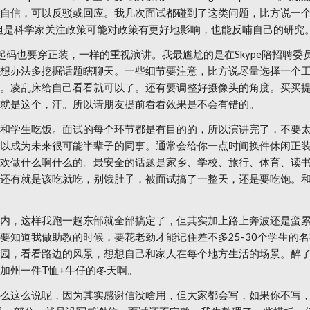
自信，可以反驳或回应。我几次面试都碰到了这类问题，比方说一个
但是科学家关注政策可能对政策有更好地影响，也能反哺自己的研究
最起码也要穿正装，一样的重视演讲。我最尴尬的是在Skype陪招聘
想办法多挖掘话题瞎聊天。一些细节要注意，比方说尽量选择一个
。凌乱床给自己看看就可以了。还有要调整好摄像头的角度。买买
就是这个，汗。所以请朋友提前看看效果是不会有错的。
和学生吃饭。面试的每个环节都是有目的的，所以演讲完了，不要
以成为未来很可能半辈子的同事。通常会给你一点时间换件休闲正
欢做什么啊什么的。最安全的话题是家乡、学校、旅行、体育、读
还有就是该吃就吃，别饿肚子，被面试搞了一整天，还是要吃饱。
内，这样我跑一趟东部就全部搞定了，但其实加上路上奔波还是蛮
要知道我做助教的时候，要花老劲才能记住差不多25-30个学生的
园，看看路边的风景，想想自己和家人在每个地方生活的场景。醉
加州一件T恤+牛仔的冬天啊。
么这么说呢，因为其实感谢信没啥用，但大家都会写，如果你不写，