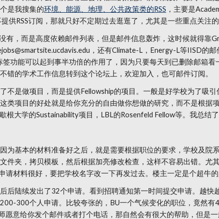
个是我搜集的
环境、能源、地理、公共政策类的RSS
，主要是Academicj
站和学校不提供RSS订阅，那就只好不定期过去逛逛了，尤其是一些重点关
没有，而是高度依赖邮件列表，但是邮件信息轰炸，这时候就得靠Gm
uky.edu，eejobs@smartsite.ucdavis.edu，还有Climate-L，
滤和标签功能可以起到事半功倍的作用了，因为只要每天到已删除邮箱
不错的学术工作信息转到这个论坛上，欢迎加入，也可邮件订阅。
不是做项目，而是提供Fellowship的项目。一般是好学校为了
项目的好处就是给你充分的自由做你想做的研究，而不是根据项目需要招
学的Sustainability项目，LBL的Rosenfeld Fellow等。我总结
因为基本的材料准备好之后，就是需要根据职位的要求，学校及院
文件夹，拷贝模板，然后根据加亮修改检查，这样不容易出错。尤
信说申请材料很好，要把学校名字改一下再发过去。楼主一定是个超牛
，前前后后陆续发出了32个申请。看到招聘通知第一时间提交申请。越
00-300个人申请。比较夸张的，BU一个气候变化的职位，竟然有
如果导师愿意给你发个邮件或者打个电话，那自然会有很大的帮助，但