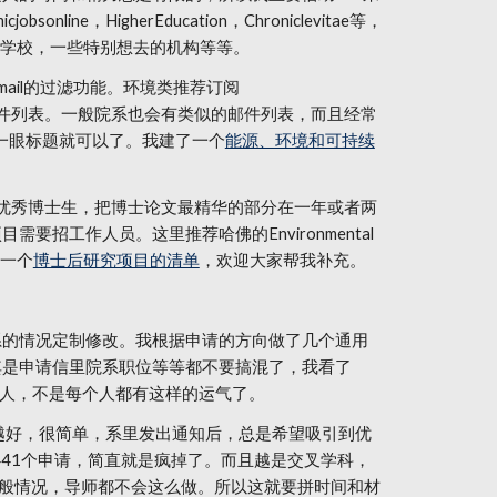
obsonline，HigherEducation，Chroniclevitae等，
注的学校，一些特别想去的机构等等。
ail的过滤功能。环境类推荐订阅
Energy-L等IISD的邮件列表。一般院系也会有类似的邮件列表，而且经常
看一眼标题就可以了。我建了一个
能源、环境和可持续
吸引优秀博士生，把博士论文最精华的部分在一年或者两
工作人员。这里推荐哈佛的Environmental
了一个
博士后研究项目的清单
，欢迎大家帮我补充。
系的情况定制修改。我根据申请的方向做了几个通用
其是申请信里院系职位等等都不要搞混了，我看了
的人，不是每个人都有这样的运气了。
快越好，很简单，系里发出通知后，总是希望吸引到优
441个申请，简直就是疯掉了。而且越是交叉学科，
是一般情况，导师都不会这么做。所以这就要拼时间和材