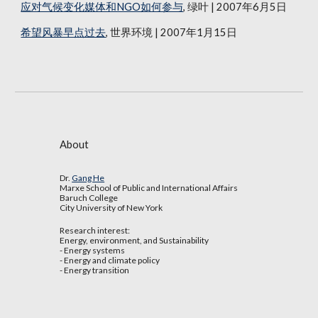
应对气候变化媒体和NGO如何参与
, 绿叶 | 2007年6月5日
希望风暴早点过去
, 世界环境 | 2007年1月15日
About
Dr.
Gang He
Marxe School of Public and International Affairs
Baruch College
City University of New York
Research interest:
Energy, environment, and Sustainability
- Energy systems
- Energy and climate policy
- Energy transition