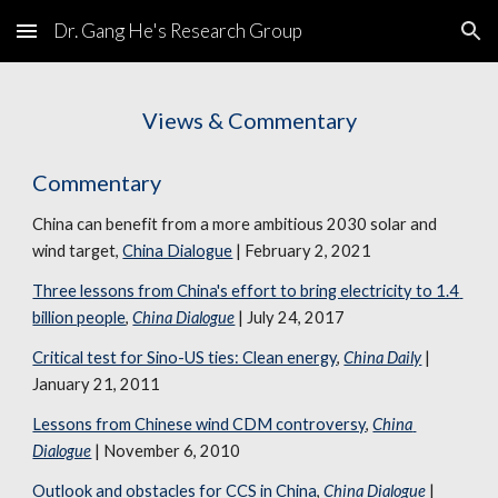
Dr. Gang He's Research Group
Skip to main content
Skip to navigation
Views & Commentary
Commentary
China can benefit from a more ambitious 2030 solar and 
wind target
, 
China Dialogue
 | February 2, 2021
Three lessons from China's effort to bring electricity to 1.4 
billion people
, 
China Dialogue
 | July 24, 2017
Critical test for Sino-US ties: Clean energy
, 
China Daily
| 
January 21, 2011
Lessons from Chinese wind CDM controversy
, 
China 
Dialogue
 | November 6, 2010
Outlook and obstacles for CCS in China
, 
China Dialogue
 | 